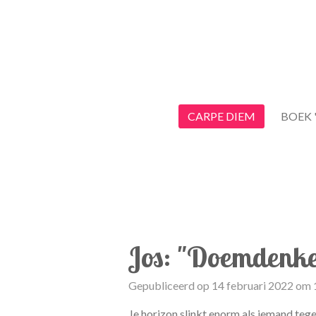
Ga
direct
naar
de
hoofdinhoud
CARPE DIEM
BOEK 
Jos: "Doemdenk
Gepubliceerd op 14 februari 2022 om 
Je horizon slinkt enorm als iemand tegen