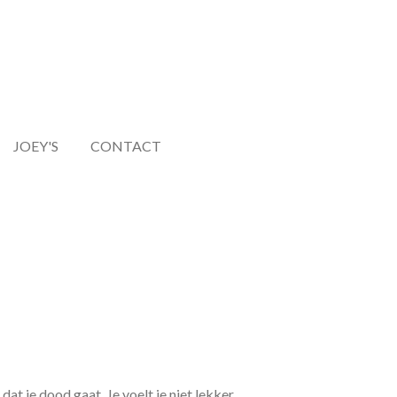
JOEY'S
CONTACT
at je dood gaat. Je voelt je niet lekker,