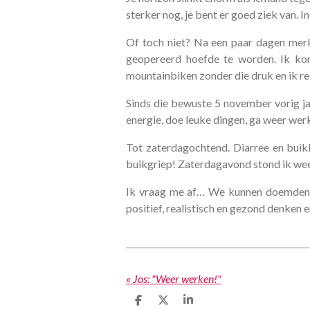
sterker nog, je bent er goed ziek van. In
Of toch niet? Na een paar dagen merkte
geopereerd hoefde te worden. Ik kon
mountainbiken zonder die druk en ik reed
Sinds die bewuste 5 november vorig jaa
energie, doe leuke dingen, ga weer werk
Tot zaterdagochtend. Diarree en buik
buikgriep! Zaterdagavond stond ik wee
Ik vraag me af… We kunnen doemdenke
positief, realistisch en gezond denken
«
Jos: "Weer werken!"
D
D
S