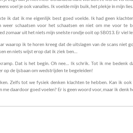
eens voel je ook vanalles. Ik voelde mijn buik, het plekje in mijn lie
 ik dat ik me eigenlijk best goed voelde. Ik had geen klachten. 
 weer schaatsen voor het schaatsen en niet om me voor te b
 zomaar uit het niets mijn snelste rondje ooit op SB013. Er viel let
r waarop ik te horen kreeg dat de uitslagen van de scans niet go
en en niets wijst erop dat ik ziek ben…
kramp. Dat is het begin. Oh nee… Ik schrik. Tot ik me bedenk d
r op de ijsbaan om wedstrijden te begeleiden!
n. Zelfs tot we fysiek denken klachten te hebben. Kan ik ook 
 en me daardoor goed voelen? Er is geen woord voor, maar ik denk h