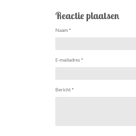
e
e
h
l
e
a
e
l
r
Reactie plaatsen
n
e
Naam *
E-mailadres *
Bericht *