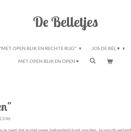
De Belletjes
"MET OPEN BLIK EN RECHTE RUG"
JOS DE BEL ♥
MET OPEN BLIK EN OPEN ♥
en"
13:46
 je zegt dat je niet meer behandeld kunt worden. Je wordt verteld d