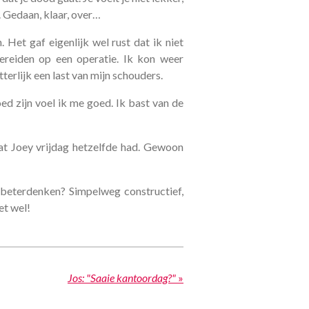
s. Gedaan, klaar, over…
Het gaf eigenlijk wel rust dat ik niet
ereiden op een operatie. Ik kon weer
terlijk een last van mijn schouders.
ed zijn voel ik me goed. Ik bast van de
at Joey vrijdag hetzelfde had. Gewoon
beterdenken? Simpelweg constructief,
et wel!
Jos: "Saaie kantoordag?"
»