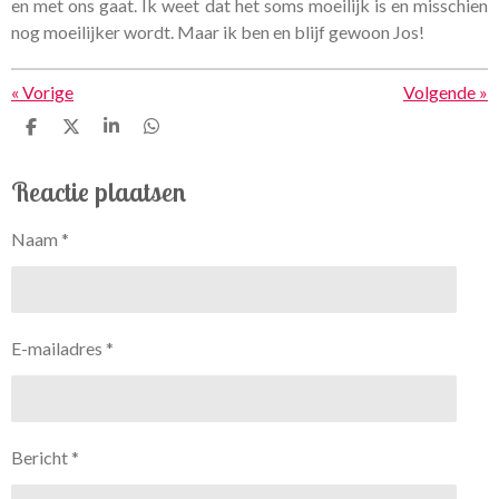
en met ons gaat. Ik weet dat het soms moeilijk is en misschien
nog moeilijker wordt. Maar ik ben en blijf gewoon Jos!
«
Vorige
Volgende
»
D
D
S
D
e
e
h
e
l
e
a
l
Reactie plaatsen
e
l
r
e
n
e
n
Naam *
E-mailadres *
Bericht *