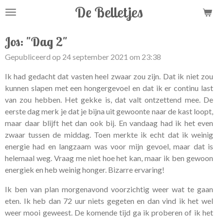
De Belletjes
Ga
direct
naar
Jos: "Dag 2"
de
Gepubliceerd op 24 september 2021 om 23:38
hoofdinhoud
Ik had gedacht dat vasten heel zwaar zou zijn. Dat ik niet zou
kunnen slapen met een hongergevoel en dat ik er continu last
van zou hebben. Het gekke is, dat valt ontzettend mee. De
eerste dag merk je dat je bijna uit gewoonte naar de kast loopt,
maar daar blijft het dan ook bij. En vandaag had ik het even
zwaar tussen de middag. Toen merkte ik echt dat ik weinig
energie had en langzaam was voor mijn gevoel, maar dat is
helemaal weg. Vraag me niet hoe het kan, maar ik ben gewoon
energiek en heb weinig honger. Bizarre ervaring!
Ik ben van plan morgenavond voorzichtig weer wat te gaan
eten. Ik heb dan 72 uur niets gegeten en dan vind ik het wel
weer mooi geweest. De komende tijd ga ik proberen of ik het