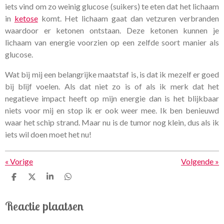
iets vind om zo weinig glucose (suikers) te eten dat het lichaam
in
ketose
komt. Het lichaam gaat dan vetzuren verbranden
waardoor er ketonen ontstaan. Deze ketonen kunnen je
lichaam van energie voorzien op een zelfde soort manier als
glucose.
Wat bij mij een belangrijke maatstaf is, is dat ik mezelf er goed
bij blijf voelen. Als dat niet zo is of als ik merk dat het
negatieve impact heeft op mijn energie dan is het blijkbaar
niets voor mij en stop ik er ook weer mee. Ik ben benieuwd
waar het schip strand. Maar nu is de tumor nog klein, dus als ik
iets wil doen moet het nu!
«
Vorige
Volgende
»
D
D
S
D
e
e
h
e
l
e
a
l
Reactie plaatsen
e
l
r
e
n
e
n