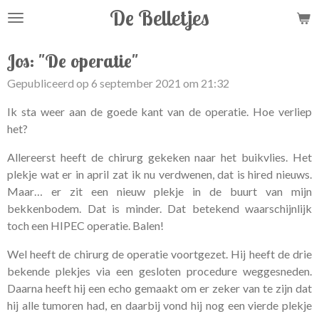
De Belletjes
Ga
direct
naar
Jos: "De operatie"
de
Gepubliceerd op 6 september 2021 om 21:32
hoofdinhoud
Ik sta weer aan de goede kant van de operatie. Hoe verliep
het?
Allereerst heeft de chirurg gekeken naar het buikvlies. Het
plekje wat er in april zat ik nu verdwenen, dat is hired nieuws.
Maar… er zit een nieuw plekje in de buurt van mijn
bekkenbodem. Dat is minder. Dat betekend waarschijnlijk
toch een HIPEC operatie. Balen!
Wel heeft de chirurg de operatie voortgezet. Hij heeft de drie
bekende plekjes via een gesloten procedure weggesneden.
Daarna heeft hij een echo gemaakt om er zeker van te zijn dat
hij alle tumoren had, en daarbij vond hij nog een vierde plekje