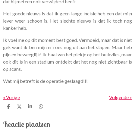
dat hij meteen ook verwijderd heeft.
Het goede nieuws is dat ik geen lange incisie heb een dat mijn
lever weer schoon is. Het slechte nieuws is dat ik toch nog
kanker heb.
Ik voel me op dit moment best goed. Vermoeid, maar dat is niet
gek want ik ben mijn er roes nog uit aan het slapen. Maar heb
pijn en beweeglijk! Ik baal van het plekje op het buikvlies, maar
ook dit is in een stadium ontdekt dat het nog niet zichtbaar is
op scans.
Wat mij betreft is de operatie geslaagd!!!
«
Vorige
Volgende
»
D
D
S
D
e
e
h
e
l
e
a
l
Reactie plaatsen
e
l
r
e
n
e
n