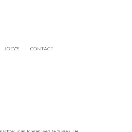
JOEY'S
CONTACT
anachter mijn longen weg te zuigen. De