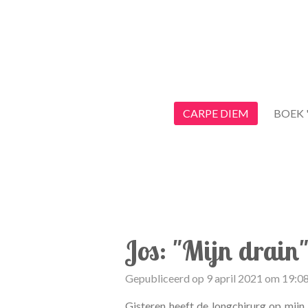
Ga
direct
naar
de
hoofdinhoud
CARPE DIEM
BOEK 
Jos: "Mijn drain
Gepubliceerd op 9 april 2021 om 19:0
Gisteren heeft de longchirurg op mijn