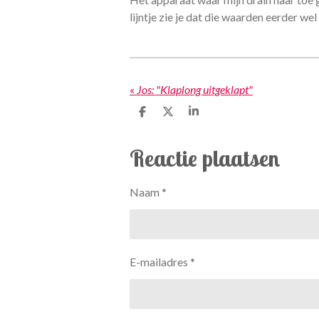
lijntje zie je dat die waarden eerder we
«
Jos: "Klaplong uitgeklapt"
D
D
S
e
e
h
l
e
a
e
l
r
Reactie plaatsen
n
e
Naam *
E-mailadres *