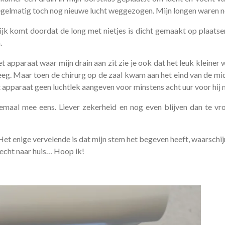
 regelmatig toch nog nieuwe lucht weggezogen. Mijn longen waren no
lijk komt doordat de long met nietjes is dicht gemaakt op plaatse
.
t apparaat waar mijn drain aan zit zie je ook dat het leuk kleiner w
eeg. Maar toen de chirurg op de zaal kwam aan het eind van de mid
et apparaat geen luchtlek aangeven voor minstens acht uur voor hij 
emaal mee eens. Liever zekerheid en nog even blijven dan te vr
et enige vervelende is dat mijn stem het begeven heeft, waarschijnl
echt naar huis… Hoop ik!