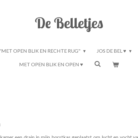
De Belletjes
"MET OPEN BLIK EN RECHTE RUG"
JOS DE BEL ♥
MET OPEN BLIK EN OPEN ♥
"
8
 kamer een drain in mijn borstkas geplaatst om lucht en vocht v