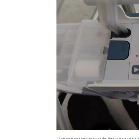
Het apparaat waar mijn drain naar toe g