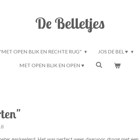
De Belletjes
"MET OPEN BLIK EN RECHTE RUG"
JOS DE BEL ♥
MET OPEN BLIK EN OPEN ♥
rten"
18
meter geskeelerd. Het was perfect weer daarvoor, droog met een l