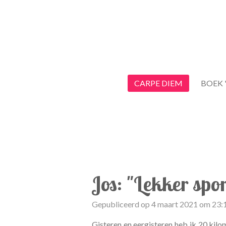
Ga
direct
naar
de
hoofdinhoud
CARPE DIEM
BOEK 
Jos: "Lekker spo
Gepubliceerd op 4 maart 2021 om 23:
Gisteren en eergisteren heb ik 20 kilo