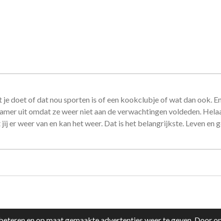
wat je doet of dat nou sporten is of een kookclubje of wat dan ook.
dkamer uit omdat ze weer niet aan de verwachtingen voldeden. Hela
jij er weer van en kan het weer. Dat is het belangrijkste. Leven en 
eteren en op maat gemaakte advertenties weer te geven. Door op 