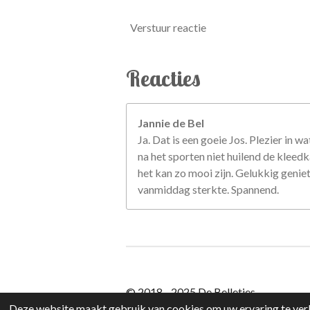
Verstuur reactie
Reacties
Jannie de Bel
Ja. Dat is een goeie Jos. Plezier in 
na het sporten niet huilend de klee
het kan zo mooi zijn. Gelukkig geniet 
vanmiddag sterkte. Spannend.
© 2018 - 2025 De Belletjes
Deze website maakt gebruik van cookies om uw ervaring te verb