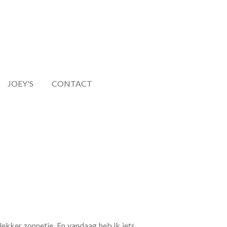
JOEY'S
CONTACT
ekker zonnetje. En vandaag heb ik iets