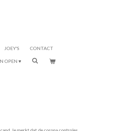
JOEY'S
CONTACT
N OPEN ♥
and. Je merkt dat de corona controles