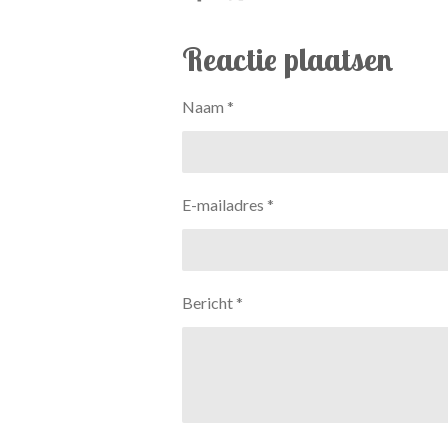
e
e
h
l
e
a
e
l
r
Reactie plaatsen
n
e
Naam *
E-mailadres *
Bericht *