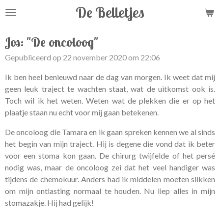
De Belletjes
Ga
direct
naar
Jos: "De oncoloog"
de
Gepubliceerd op 22 november 2020 om 22:06
hoofdinhoud
Ik ben heel benieuwd naar de dag van morgen. Ik weet dat mij
geen leuk traject te wachten staat, wat de uitkomst ook is.
Toch wil ik het weten. Weten wat de plekken die er op het
plaatje staan nu echt voor mij gaan betekenen.
De oncoloog die Tamara en ik gaan spreken kennen we al sinds
het begin van mijn traject. Hij is degene die vond dat ik beter
voor een stoma kon gaan. De chirurg twijfelde of het persé
nodig was, maar de oncoloog zei dat het veel handiger was
tijdens de chemokuur. Anders had ik middelen moeten slikken
om mijn ontlasting normaal te houden. Nu liep alles in mijn
stomazakje. Hij had gelijk!