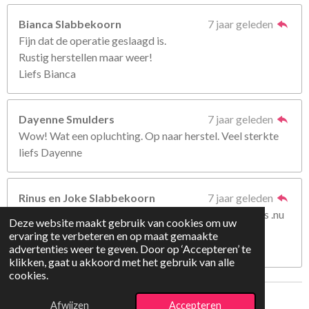
Bianca Slabbekoorn
7 jaar geleden
Fijn dat de operatie geslaagd is.
Rustig herstellen maar weer!
Liefs Bianca
Dayenne Smulders
7 jaar geleden
Wow! Wat een opluchting. Op naar herstel. Veel sterkte
liefs Dayenne
Rinus en Joke Slabbekoorn
7 jaar geleden
Wat fijn om te horen ,dat de operatie goed verlopen is .nu
Deze website maakt gebruik van cookies om uw
duimen voor een voorspoedig herstel .Sterkte
ervaring te verbeteren en op maat gemaakte
allemaal!.groetjes van ons
advertenties weer te geven. Door op ‘Accepteren’ te
klikken, gaat u akkoord met het gebruik van alle
cookies.
© 2018 - 2025 De Belletjes
Afwijzen
Accepteren