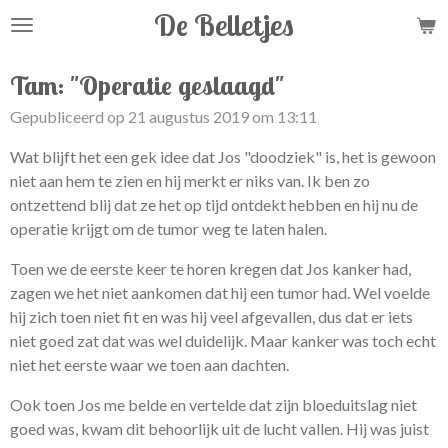
De Belletjes
Ga
direct
naar
Tam: "Operatie geslaagd"
de
Gepubliceerd op 21 augustus 2019 om 13:11
hoofdinhoud
Wat blijft het een gek idee dat Jos "doodziek" is, het is gewoon
niet aan hem te zien en hij merkt er niks van. Ik ben zo
ontzettend blij dat ze het op tijd ontdekt hebben en hij nu de
operatie krijgt om de tumor weg te laten halen.
Toen we de eerste keer te horen kregen dat Jos kanker had,
zagen we het niet aankomen dat hij een tumor had. Wel voelde
hij zich toen niet fit en was hij veel afgevallen, dus dat er iets
niet goed zat dat was wel duidelijk. Maar kanker was toch echt
niet het eerste waar we toen aan dachten.
Ook toen Jos me belde en vertelde dat zijn bloeduitslag niet
goed was, kwam dit behoorlijk uit de lucht vallen. Hij was juist