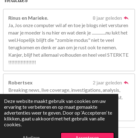
Rinus en Marieke.
8 jaar geleden
Ja, Jos onze computer wil af en toe je blogs niet versturen
maar je moeder is nu hier en wat denk je ...............nu lukt het
wel.Hopelijk blijft die "zombie modus" niet te veel
terugkomen en denk er aan om je rust ook te nemen.
Kanjer, blijf het allemaal volhouden en heel veel STERKTE
!!!!!!!!!!!!!!!!!!
Robertsex
2 jaar geleden
Breaking news, live coverage, investigations, analysis,
video, photos and opinions from The Washington Post.
Deze website maakt gebruik van cookies om uw
ervaring te verbeteren en op maat gemaakte
https://www.washingtonposttoday.com/
advertenties weer te geven. Door op ‘Accepteren’ te
klikken, gaat u akkoord met het gebruik van alle
cookies.
© 2018 - 2025 De Belletjes
Afwijzen
Accepteren