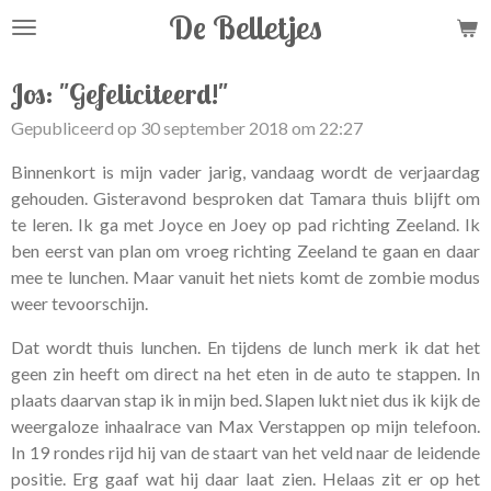
De Belletjes
Ga
direct
naar
Jos: "Gefeliciteerd!"
de
Gepubliceerd op 30 september 2018 om 22:27
hoofdinhoud
Binnenkort is mijn vader jarig, vandaag wordt de verjaardag
gehouden. Gisteravond besproken dat Tamara thuis blijft om
te leren. Ik ga met Joyce en Joey op pad richting Zeeland. Ik
ben eerst van plan om vroeg richting Zeeland te gaan en daar
mee te lunchen. Maar vanuit het niets komt de zombie modus
weer tevoorschijn.
Dat wordt thuis lunchen. En tijdens de lunch merk ik dat het
geen zin heeft om direct na het eten in de auto te stappen. In
plaats daarvan stap ik in mijn bed. Slapen lukt niet dus ik kijk de
weergaloze inhaalrace van Max Verstappen op mijn telefoon.
In 19 rondes rijd hij van de staart van het veld naar de leidende
positie. Erg gaaf wat hij daar laat zien. Helaas zit er op het