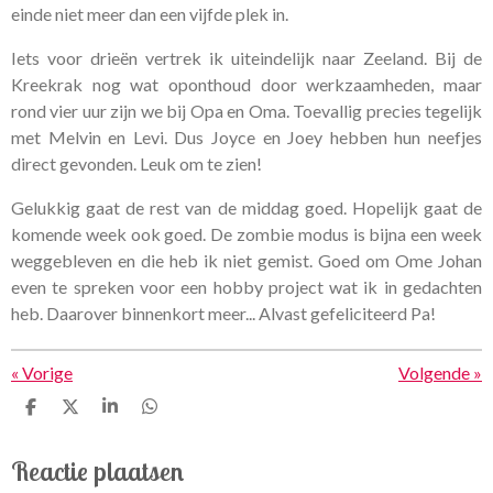
einde niet meer dan een vijfde plek in.
Iets voor drieën vertrek ik uiteindelijk naar Zeeland. Bij de
Kreekrak nog wat oponthoud door werkzaamheden, maar
rond vier uur zijn we bij Opa en Oma. Toevallig precies tegelijk
met Melvin en Levi. Dus Joyce en Joey hebben hun neefjes
direct gevonden. Leuk om te zien!
Gelukkig gaat de rest van de middag goed. Hopelijk gaat de
komende week ook goed. De zombie modus is bijna een week
weggebleven en die heb ik niet gemist. Goed om Ome Johan
even te spreken voor een hobby project wat ik in gedachten
heb. Daarover binnenkort meer... Alvast gefeliciteerd Pa!
«
Vorige
Volgende
»
D
D
S
D
e
e
h
e
l
e
a
l
Reactie plaatsen
e
l
r
e
n
e
n