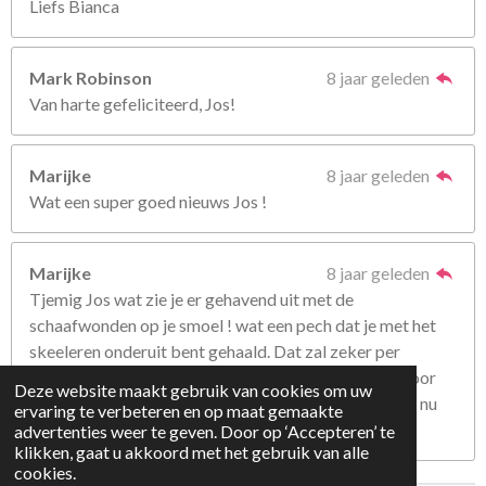
Liefs Bianca
Mark Robinson
8 jaar geleden
Van harte gefeliciteerd, Jos!
Marijke
8 jaar geleden
Wat een super goed nieuws Jos !
Marijke
8 jaar geleden
Tjemig Jos wat zie je er gehavend uit met de
schaafwonden op je smoel ! wat een pech dat je met het
skeeleren onderuit bent gehaald. Dat zal zeker per
ongeluk zijn gebeurd. Het ziet er wel heel stoer uit hoor
Deze website maakt gebruik van cookies om uw
die schammen , maar dit zijn geen fratsen hoor, zeker nu
ervaring te verbeteren en op maat gemaakte
niet ! Hou je haaks !
advertenties weer te geven. Door op ‘Accepteren’ te
klikken, gaat u akkoord met het gebruik van alle
cookies.