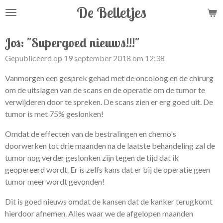
De Belletjes
Ga
direct
naar
Jos: "Supergoed nieuws!!!"
de
Gepubliceerd op 19 september 2018 om 12:38
hoofdinhoud
Vanmorgen een gesprek gehad met de oncoloog en de chirurg
om de uitslagen van de scans en de operatie om de tumor te
verwijderen door te spreken. De scans zien er erg goed uit. De
tumor is met 75% geslonken!
Omdat de effecten van de bestralingen en chemo's
doorwerken tot drie maanden na de laatste behandeling zal de
tumor nog verder geslonken zijn tegen de tijd dat ik
geopereerd wordt. Er is zelfs kans dat er bij de operatie geen
tumor meer wordt gevonden!
Dit is goed nieuws omdat de kansen dat de kanker terugkomt
hierdoor afnemen. Alles waar we de afgelopen maanden