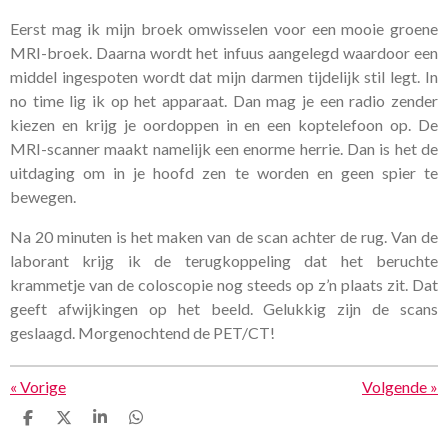
Eerst mag ik mijn broek omwisselen voor een mooie groene
MRI-broek. Daarna wordt het infuus aangelegd waardoor een
middel ingespoten wordt dat mijn darmen tijdelijk stil legt. In
no time lig ik op het apparaat. Dan mag je een radio zender
kiezen en krijg je oordoppen in en een koptelefoon op. De
MRI-scanner maakt namelijk een enorme herrie. Dan is het de
uitdaging om in je hoofd zen te worden en geen spier te
bewegen.
Na 20 minuten is het maken van de scan achter de rug. Van de
laborant krijg ik de terugkoppeling dat het beruchte
krammetje van de coloscopie nog steeds op z’n plaats zit. Dat
geeft afwijkingen op het beeld. Gelukkig zijn de scans
geslaagd. Morgenochtend de PET/CT!
«
Vorige
Volgende
»
D
D
S
D
e
e
h
e