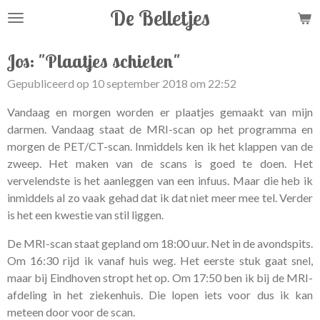
De Belletjes
Ga
direct
naar
Jos: "Plaatjes schieten"
de
Gepubliceerd op 10 september 2018 om 22:52
hoofdinhoud
Vandaag en morgen worden er plaatjes gemaakt van mijn
darmen. Vandaag staat de MRI-scan op het programma en
morgen de PET/CT-scan. Inmiddels ken ik het klappen van de
zweep. Het maken van de scans is goed te doen. Het
vervelendste is het aanleggen van een infuus. Maar die heb ik
inmiddels al zo vaak gehad dat ik dat niet meer mee tel. Verder
is het een kwestie van stil liggen.
De MRI-scan staat gepland om 18:00 uur. Net in de avondspits.
Om 16:30 rijd ik vanaf huis weg. Het eerste stuk gaat snel,
maar bij Eindhoven stropt het op. Om 17:50 ben ik bij de MRI-
afdeling in het ziekenhuis. Die lopen iets voor dus ik kan
meteen door voor de scan.