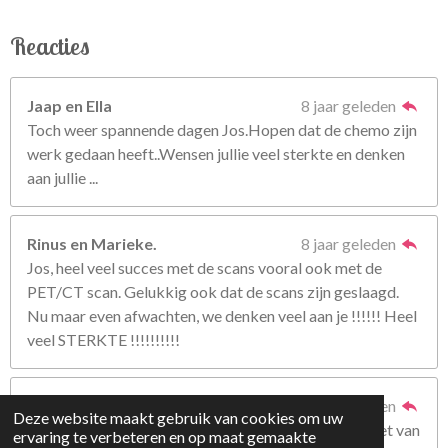
Reacties
Jaap en Ella
8 jaar geleden
Toch weer spannende dagen Jos.Hopen dat de chemo zijn
werk gedaan heeft..Wensen jullie veel sterkte en denken
aan jullie ...
Rinus en Marieke.
8 jaar geleden
Jos, heel veel succes met de scans vooral ook met de
PET/CT scan. Gelukkig ook dat de scans zijn geslaagd.
Nu maar even afwachten, we denken veel aan je !!!!!! Heel
veel STERKTE !!!!!!!!!!
Sylvia van Stee
8 jaar geleden
Deze website maakt gebruik van cookies om uw
Weer spannend Jos. Sterkte voor jullie. Een lieve groet van
ervaring te verbeteren en op maat gemaakte