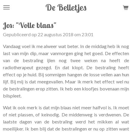
De Belletjes
Ga
direct
naar
Jos: "Volle blaas"
de
Gepubliceerd op 22 augustus 2018 om 23:01
hoofdinhoud
Vandaag voel ik me alweer wat beter. In de middag heb ik nog
last van mijn dip, maar vanmorgen ging het goed. De effecten
van de bestraling ijlen nog twee weken na heeft de
radiotherapeut gezegd. En dat klopt. De bestraling heeft
effect op je huid. Bij sommigen hangen de losse vellen aan hun
lijf. Bij mij is dat meegevallen. Maar ik merk het effect wel nu
de bestralingen erop zitten. Ik heb een kloofjes bovenaan mijn
bilspleet.
Wat ik ook merk is dat mijn blaas niet meer halfvol is. Ik moet
of niet plassen, of keinodig. De middenweg is verdwenen. De
laatste dagen van de bestraling werd het mikken al wat
moeilijker. Ik ben blij dat de bestralingen er nu op zitten want