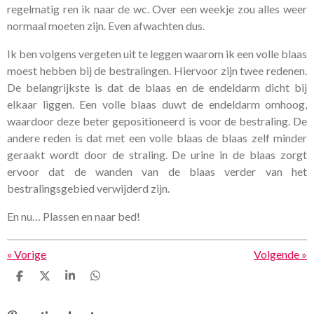
regelmatig ren ik naar de wc. Over een weekje zou alles weer
normaal moeten zijn. Even afwachten dus.
Ik ben volgens vergeten uit te leggen waarom ik een volle blaas
moest hebben bij de bestralingen. Hiervoor zijn twee redenen.
De belangrijkste is dat de blaas en de endeldarm dicht bij
elkaar liggen. Een volle blaas duwt de endeldarm omhoog,
waardoor deze beter gepositioneerd is voor de bestraling. De
andere reden is dat met een volle blaas de blaas zelf minder
geraakt wordt door de straling. De urine in de blaas zorgt
ervoor dat de wanden van de blaas verder van het
bestralingsgebied verwijderd zijn.
En nu… Plassen en naar bed!
«
Vorige
Volgende
»
D
D
S
D
e
e
h
e
l
e
a
l
e
l
r
e