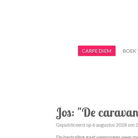
Ga
direct
naar
de
hoofdinhoud
CARPE DIEM
BOEK 
Jos: "De carava
Gepubliceerd op 6 augustus 2018 om 
De bestraling gaat vanmorgen weer met 