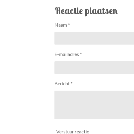
l
e
a
e
l
r
Reactie plaatsen
n
e
Naam *
E-mailadres *
Bericht *
Verstuur reactie