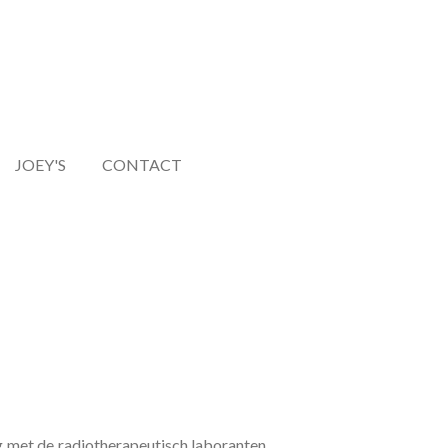
JOEY'S
CONTACT
eg met de radiotherapeutisch laboranten