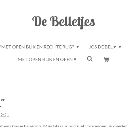
De Belletjes
"MET OPEN BLIK EN RECHTE RUG"
JOS DE BEL ♥
MET OPEN BLIK EN OPEN ♥
n"
22:21
een kleine hapering. Mijn blaas is nog niet vol genoeg. In overl