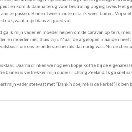
rapeut en kom ik daarna terug voor bestraling poging twee. Het g
 aan te passen. Binnen twee minuten sta ik weer buiten. Vrij sn
d ook, want mijn blaas zit goed vol.
 ga ik mijn vader en moeder helpen om de caravan op te ruimen.
vader en moeder niet thuis zijn. Maar de afgelopen maanden heef
tvalsbasis om ons te ondersteunen als dat nodig was. Nu de chemo
sklaar. Daarna drinken we nog een kopje koffie bij de eigenaresse
e binnen is vertrekken mijn ouders richting Zeeland. Ik ga snel naa
ert mijn vader steevast met “Dank’n doej mè in de kerke!”. Ik ben 