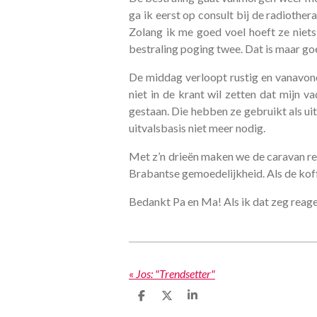
ga ik eerst op consult bij de radiothe
Zolang ik me goed voel hoeft ze niets
bestraling poging twee. Dat is maar goe
De middag verloopt rustig en vanavond
niet in de krant wil zetten dat mijn 
gestaan. Die hebben ze gebruikt als ui
uitvalsbasis niet meer nodig.
Met z’n drieën maken we de caravan rei
Brabantse gemoedelijkheid. Als de koffi
Bedankt Pa en Ma! Als ik dat zeg reage
«
Jos: "Trendsetter"
D
D
S
e
e
h