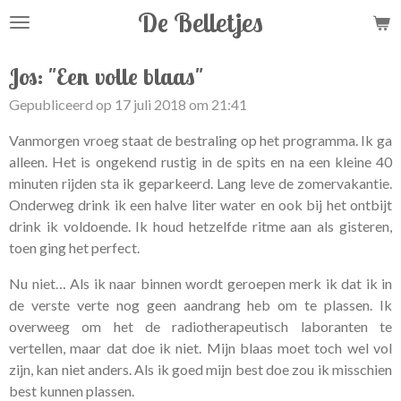
De Belletjes
Ga
direct
naar
Jos: "Een volle blaas"
de
Gepubliceerd op 17 juli 2018 om 21:41
hoofdinhoud
Vanmorgen vroeg staat de bestraling op het programma. Ik ga
alleen. Het is ongekend rustig in de spits en na een kleine 40
minuten rijden sta ik geparkeerd. Lang leve de zomervakantie.
Onderweg drink ik een halve liter water en ook bij het ontbijt
drink ik voldoende. Ik houd hetzelfde ritme aan als gisteren,
toen ging het perfect.
Nu niet… Als ik naar binnen wordt geroepen merk ik dat ik in
de verste verte nog geen aandrang heb om te plassen. Ik
overweeg om het de radiotherapeutisch laboranten te
vertellen, maar dat doe ik niet. Mijn blaas moet toch wel vol
zijn, kan niet anders. Als ik goed mijn best doe zou ik misschien
best kunnen plassen.