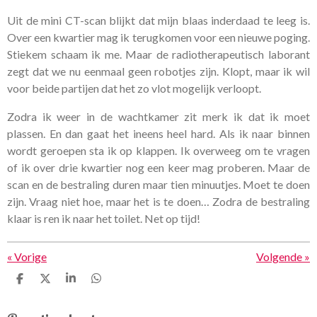
Uit de mini CT-scan blijkt dat mijn blaas inderdaad te leeg is.
Over een kwartier mag ik terugkomen voor een nieuwe poging.
Stiekem schaam ik me. Maar de radiotherapeutisch laborant
zegt dat we nu eenmaal geen robotjes zijn. Klopt, maar ik wil
voor beide partijen dat het zo vlot mogelijk verloopt.
Zodra ik weer in de wachtkamer zit merk ik dat ik moet
plassen. En dan gaat het ineens heel hard. Als ik naar binnen
wordt geroepen sta ik op klappen. Ik overweeg om te vragen
of ik over drie kwartier nog een keer mag proberen. Maar de
scan en de bestraling duren maar tien minuutjes. Moet te doen
zijn. Vraag niet hoe, maar het is te doen… Zodra de bestraling
klaar is ren ik naar het toilet. Net op tijd!
«
Vorige
Volgende
»
D
D
S
D
e
e
h
e
l
e
a
l
e
l
r
e