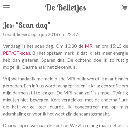
De Belletjes
Ga
direct
naar
Jos: "Scan dag"
de
Gepubliceerd op 5 juli 2018 om 22:47
hoofdinhoud
Vandaag is het scan dag. Om 13:30 de
MRI
en om 15:15 de
PET/CT-scan
. Bij het opstaan merk ik dat ik iets meer energie
heb dan gisteren. Sparen dus. De ochtend doe ik zo rustig
mogelijk. Daarna naar het ziekenhuis.
Vrij snel nadat ik me meld bij de MRI balie wordt ik naar binnen
geroepen. Een infuus wordt aangeprikt en ik krijg een stofje om
mijn darmen stil te leggen. De MRI-scan zelf is simpel. Twintig
minuten niet bewegen. Kort vergeleken met de anderhalf uur
die het vorige keer duurde. Ik concentreer me op mijn
ademhaling en voor ik het weet zijn de scans gemaakt.
Daarna lopen we naar de kantine. We zitten nog maar net als ik