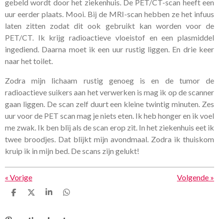
gebeld wordt door het ziekenhuis. De PET/CT-scan heeft een
uur eerder plaats. Mooi. Bij de MRI-scan hebben ze het infuus
laten zitten zodat dit ook gebruikt kan worden voor de
PET/CT. Ik krijg radioactieve vloeistof en een plasmiddel
ingediend. Daarna moet ik een uur rustig liggen. En drie keer
naar het toilet.
Zodra mijn lichaam rustig genoeg is en de tumor de
radioactieve suikers aan het verwerken is mag ik op de scanner
gaan liggen. De scan zelf duurt een kleine twintig minuten. Zes
uur voor de PET scan mag je niets eten. Ik heb honger en ik voel
me zwak. Ik ben blij als de scan erop zit. In het ziekenhuis eet ik
twee broodjes. Dat blijkt mijn avondmaal. Zodra ik thuiskom
kruip ik in mijn bed. De scans zijn gelukt!
«
Vorige
Volgende
»
D
D
S
D
e
e
h
e
l
e
a
l
e
l
r
e