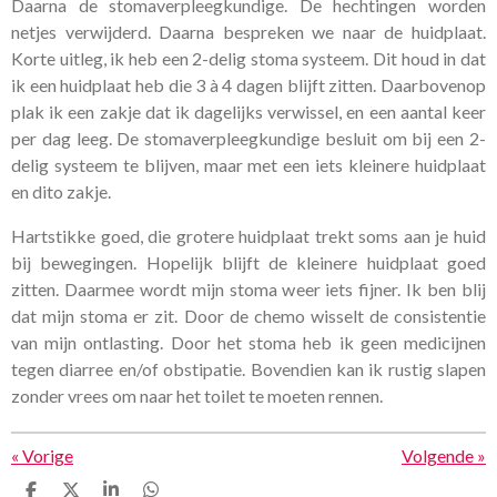
Daarna de stomaverpleegkundige. De hechtingen worden
netjes verwijderd. Daarna bespreken we naar de huidplaat.
Korte uitleg, ik heb een 2-delig stoma systeem. Dit houd in dat
ik een huidplaat heb die 3 à 4 dagen blijft zitten. Daarbovenop
plak ik een zakje dat ik dagelijks verwissel, en een aantal keer
per dag leeg. De stomaverpleegkundige besluit om bij een 2-
delig systeem te blijven, maar met een iets kleinere huidplaat
en dito zakje.
Hartstikke goed, die grotere huidplaat trekt soms aan je huid
bij bewegingen. Hopelijk blijft de kleinere huidplaat goed
zitten. Daarmee wordt mijn stoma weer iets fijner. Ik ben blij
dat mijn stoma er zit. Door de chemo wisselt de consistentie
van mijn ontlasting. Door het stoma heb ik geen medicijnen
tegen diarree en/of obstipatie. Bovendien kan ik rustig slapen
zonder vrees om naar het toilet te moeten rennen.
«
Vorige
Volgende
»
D
D
S
D