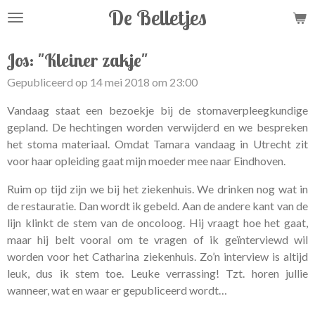
De Belletjes
Ga
direct
naar
Jos: "Kleiner zakje"
de
Gepubliceerd op 14 mei 2018 om 23:00
hoofdinhoud
Vandaag staat een bezoekje bij de stomaverpleegkundige
gepland. De hechtingen worden verwijderd en we bespreken
het stoma materiaal. Omdat Tamara vandaag in Utrecht zit
voor haar opleiding gaat mijn moeder mee naar Eindhoven.
Ruim op tijd zijn we bij het ziekenhuis. We drinken nog wat in
de restauratie. Dan wordt ik gebeld. Aan de andere kant van de
lijn klinkt de stem van de oncoloog. Hij vraagt hoe het gaat,
maar hij belt vooral om te vragen of ik geïnterviewd wil
worden voor het Catharina ziekenhuis. Zo’n interview is altijd
leuk, dus ik stem toe. Leuke verrassing! Tzt. horen jullie
wanneer, wat en waar er gepubliceerd wordt…