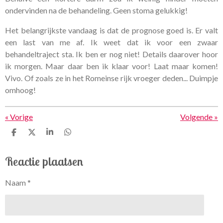
ondervinden na de behandeling. Geen stoma gelukkig!
Het belangrijkste vandaag is dat de prognose goed is. Er valt
een last van me af. Ik weet dat ik voor een zwaar
behandeltraject sta. Ik ben er nog niet! Details daarover hoor
ik morgen. Maar daar ben ik klaar voor! Laat maar komen!
Vivo. Of zoals ze in het Romeinse rijk vroeger deden... Duimpje
omhoog!
«
Vorige
Volgende
»
D
D
S
D
e
e
h
e
l
e
a
l
Reactie plaatsen
e
l
r
e
n
e
n
Naam *