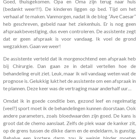
Goed, thuisgekomen. Opa en Oma zijn terug naar huis
(bedankt weer!!!). De kinderen liggen op bed. Tijd om het
verhaal af te maken. Vanmorgen, nadat ik de blog “Ave Caesar”
heb geschreven, gebeld naar het ziekenhuis. Er is nog geen
afspraakbevestiging, dus even controleren. De assistente zegt
dat er geen afspraak is voor vandaag. Ik voel de grond
wegzakken. Gaan we weer!
De assistente verteld dat ik morgenochtend een afspraak heb
bij Chirurgie. Dan gaan ze in detail vertellen hoe de
behandeling eruit ziet. Leuk, maar ik wil vandaag weten wat de
prognose is. Gelukkig lukt het de assistente om een afspraak in
te plannen. Deze keer was de vertraging maar anderhalf uur…
Omdat ik in goede conditie ben, gezond leef en regelmatig
(veel?) sport moet ik de behandelingen kunnen doorstaan. Ook
andere parameters, zoals bloedwaarden zijn goed. De kans is
groot dat de chemo aanslaat. Zelfs de plek waar de kanker zit,
op de grens tussen de dikke darm en de endeldarm, is gunstig.
Behalve een kortere darm zou ik weinig hinder moeten