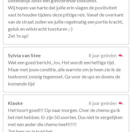
uiteindelijk lonkt een glinsterende toekomst.
Wij hopen van harte dat jullie erin slagen de positiviteit
vast te houden tijdens deze pittige reis. Vanaf de overkant
van de straat zullen we jullie regelmatig een portie kracht,
geluk en wilskracht toesturen ;-)
Zet 'm op!
Sylvia van Stee
8 jaar geleden
Wat een goed bericht, Jos. Het wordt een heftige tijd.
Maar met jouw conditie, alle warmte om je heen zie ik de
toekomst zonnig tegemoet. Ga voor de ups en downs de
komende tijd
Klaske
8 jaar geleden
Het hoort goed!!! Op naar morgen. Over de chemo ga ik
het niet hebben. Er zijn 50 soorten. Dus niet te vergelijken
met een ander die chemo heeft!!!!!
Zet hem op je kunt het