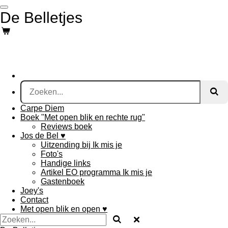
Ga
De Belletjes
direct
naar
de
hoofdinhoud
Carpe Diem
Boek "Met open blik en rechte rug"
Reviews boek
Jos de Bel ♥
Uitzending bij Ik mis je
Foto's
Handige links
Artikel EO programma Ik mis je
Gastenboek
Joey's
Contact
Met open blik en open ♥