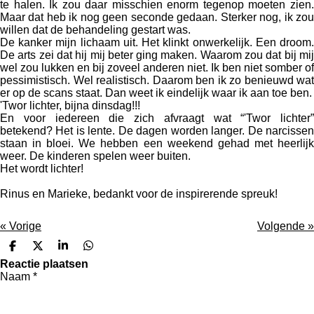
te halen. Ik zou daar misschien enorm tegenop moeten zien.
Maar dat heb ik nog geen seconde gedaan. Sterker nog, ik zou
willen dat de behandeling gestart was.
De kanker mijn lichaam uit. Het klinkt onwerkelijk. Een droom.
De arts zei dat hij mij beter ging maken. Waarom zou dat bij mij
wel zou lukken en bij zoveel anderen niet. Ik ben niet somber of
pessimistisch. Wel realistisch. Daarom ben ik zo benieuwd wat
er op de scans staat. Dan weet ik eindelijk waar ik aan toe ben.
'Twor lichter, bijna dinsdag!!!
En voor iedereen die zich afvraagt wat “'Twor lichter”
betekend? Het is lente. De dagen worden langer. De narcissen
staan in bloei. We hebben een weekend gehad met heerlijk
weer. De kinderen spelen weer buiten.
Het wordt lichter!
Rinus en Marieke, bedankt voor de inspirerende spreuk!
«
Vorige
Volgende
»
D
D
S
D
e
e
h
e
Reactie plaatsen
l
e
a
l
Naam *
e
l
r
e
n
e
n