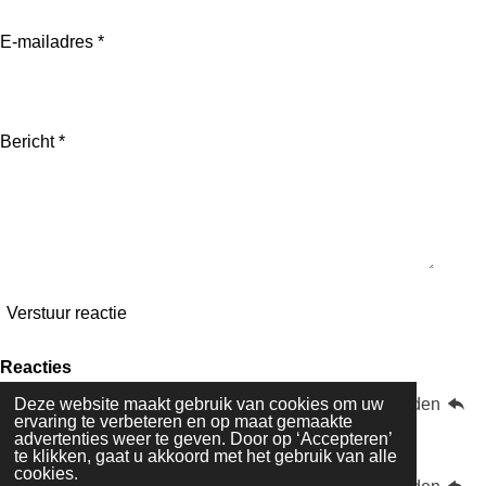
E-mailadres *
Bericht *
Verstuur reactie
Reacties
Wibo Nieuwdorp
8 jaar geleden
Deze website maakt gebruik van cookies om uw
ervaring te verbeteren en op maat gemaakte
We gaan morgen voor jullie duimen. Veel succes
advertenties weer te geven. Door op ‘Accepteren’
te klikken, gaat u akkoord met het gebruik van alle
cookies.