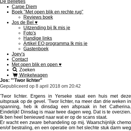
De Belletjes
Carpe Diem
Boek "Met open blik en rechte rug"
Reviews boek
Jos de Bel ♥
Uitzending bij Ik mis je
Foto's
Handige links
Artikel EO programma Ik mis je
Gastenboek
Joey's
Contact
Met open blik en open ♥
Zoeken
Winkelwagen
Jos: "'Twor lichter"
Gepubliceerd op 8 april 2018 om 20:42
'Twor lichter. Ergens in Yerseke staat een huis met deze
uitspraak op de gevel. 'Twor lichter, na meer dan drie weken in
spanning, heb ik dinsdag een afspraak in het Catherina.
Eindelijk! Dinsdag is maar twee dagen weg. Dat is te overzien.
Ik ben heel benieuwd naar wat er op de scans staat.
Er wacht een zware behandeling op mij. Waarschijnlijk chemo
en/of bestraling, en een operatie om het slechte stuk darm weg