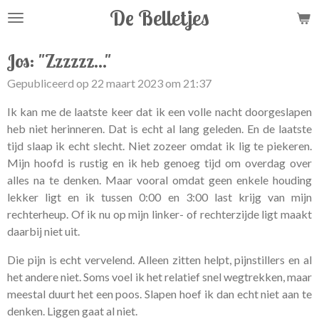
De Belletjes
Ga
direct
naar
Jos: "Zzzzzz..."
de
Gepubliceerd op 22 maart 2023 om 21:37
hoofdinhoud
Ik kan me de laatste keer dat ik een volle nacht doorgeslapen
heb niet herinneren. Dat is echt al lang geleden. En de laatste
tijd slaap ik echt slecht. Niet zozeer omdat ik lig te piekeren.
Mijn hoofd is rustig en ik heb genoeg tijd om overdag over
alles na te denken. Maar vooral omdat geen enkele houding
lekker ligt en ik tussen 0:00 en 3:00 last krijg van mijn
rechterheup. Of ik nu op mijn linker- of rechterzijde ligt maakt
daarbij niet uit.
Die pijn is echt vervelend. Alleen zitten helpt, pijnstillers en al
het andere niet. Soms voel ik het relatief snel wegtrekken, maar
meestal duurt het een poos. Slapen hoef ik dan echt niet aan te
denken. Liggen gaat al niet.