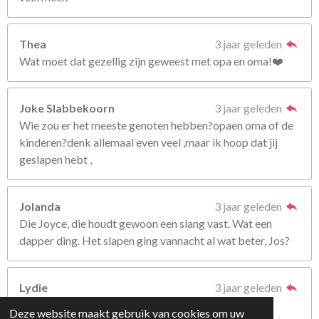
Thea
3 jaar geleden
Wat moet dat gezellig zijn geweest met opa en oma!❤️
Joke Slabbekoorn
3 jaar geleden
Wie zou er het meeste genoten hebben?opaen oma of de
kinderen?denk allemaal even veel ,maar ik hoop dat jij
geslapen hebt ,
Jolanda
3 jaar geleden
Die Joyce, die houdt gewoon een slang vast. Wat een
dapper ding. Het slapen ging vannacht al wat beter, Jos?
Lydie
3 jaar geleden
Wat een leuke dag met Opa en Oma. Fijn dat ze er
Deze website maakt gebruik van cookies om uw