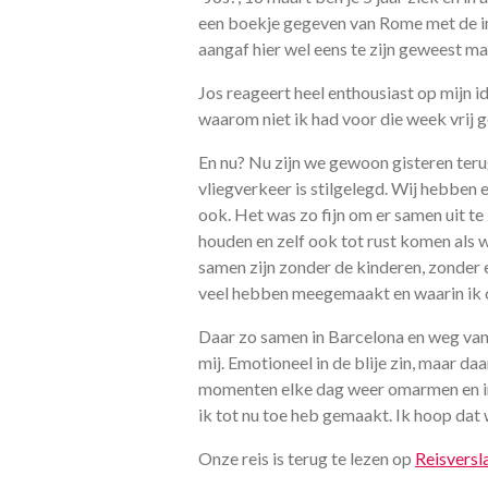
een boekje gegeven van Rome met de int
aangaf hier wel eens te zijn geweest 
Jos reageert heel enthousiast op mijn i
waarom niet ik had voor die week vrij 
En nu? Nu zijn we gewoon gisteren ter
vliegverkeer is stilgelegd. Wij hebben 
ook. Het was zo fijn om er samen uit te
houden en zelf ook tot rust komen als 
samen zijn zonder de kinderen, zonder 
veel hebben meegemaakt en waarin ik o
Daar zo samen in Barcelona en weg van 
mij. Emotioneel in de blije zin, maar d
momenten elke dag weer omarmen en inte
ik tot nu toe heb gemaakt. Ik hoop da
Onze reis is terug te lezen op
Reisversl