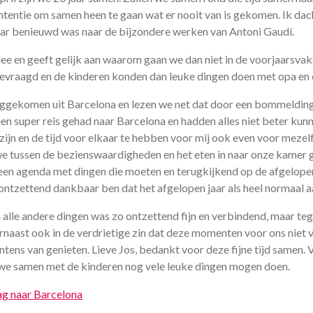
entie om samen heen te gaan wat er nooit van is gekomen. Ik dach
maar benieuwd was naar de bijzondere werken van Antoni Gaudí.
dee en geeft gelijk aan waarom gaan we dan niet in de voorjaarsvak
gevraagd en de kinderen konden dan leuke dingen doen met opa en 
uggekomen uit Barcelona en lezen we net dat door een bommelding 
een super reis gehad naar Barcelona en hadden alles niet beter kun
 zijn en de tijd voor elkaar te hebben voor mij ook even voor mezel
we tussen de bezienswaardigheden en het eten in naar onze kamer 
een agenda met dingen die moeten en terugkijkend op de afgelopen
ntzettend dankbaar ben dat het afgelopen jaar als heel normaal a
alle andere dingen was zo ontzettend fijn en verbindend, maar teg
aarnaast ook in de verdrietige zin dat deze momenten voor ons niet
ns van genieten. Lieve Jos, bedankt voor deze fijne tijd samen. V
t we samen met de kinderen nog vele leuke dingen mogen doen.
ag naar Barcelona