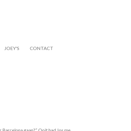
JOEY'S
CONTACT
aar Barcelona gaan?”. Ooit had Jos me