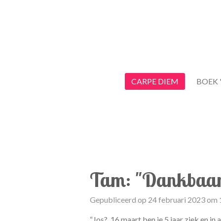
Ga
direct
naar
de
hoofdinhoud
CARPE DIEM
BOEK 
Tam: "Dankbaa
Gepubliceerd op 24 februari 2023 om 
“Jos?, 16 maart ben je 5 jaar ziek en in