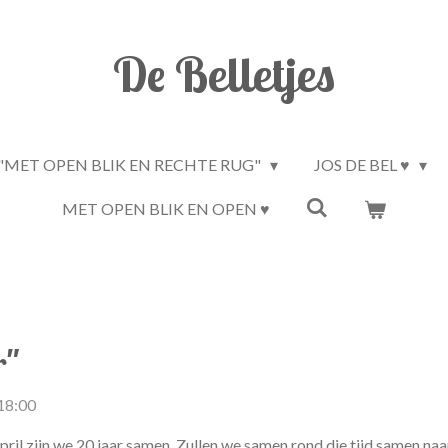
De Belletjes
"MET OPEN BLIK EN RECHTE RUG"
JOS DE BEL ♥
MET OPEN BLIK EN OPEN ♥
r"
18:00
 april zijn we 20 jaar samen. Zullen we samen rond die tijd samen n