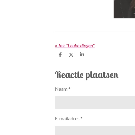
«
Jos: "Leuke dingen"
D
D
S
e
e
h
l
e
a
e
l
r
Reactie plaatsen
n
e
Naam *
E-mailadres *