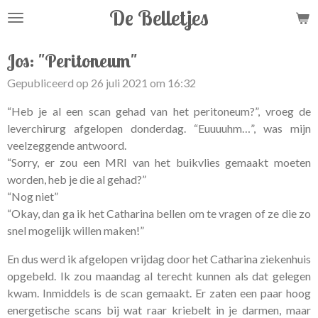
De Belletjes
Ga
direct
naar
Jos: "Peritoneum"
de
Gepubliceerd op 26 juli 2021 om 16:32
hoofdinhoud
“Heb je al een scan gehad van het peritoneum?”, vroeg de
leverchirurg afgelopen donderdag. “Euuuuhm…”, was mijn
veelzeggende antwoord.
“Sorry, er zou een MRI van het buikvlies gemaakt moeten
worden, heb je die al gehad?”
“Nog niet”
“Okay, dan ga ik het Catharina bellen om te vragen of ze die zo
snel mogelijk willen maken!”
En dus werd ik afgelopen vrijdag door het Catharina ziekenhuis
opgebeld. Ik zou maandag al terecht kunnen als dat gelegen
kwam. Inmiddels is de scan gemaakt. Er zaten een paar hoog
energetische scans bij wat raar kriebelt in je darmen, maar