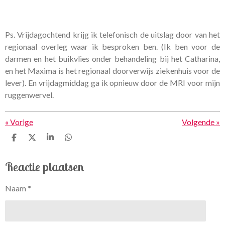
Ps. Vrijdagochtend krijg ik telefonisch de uitslag door van het
regionaal overleg waar ik besproken ben. (Ik ben voor de
darmen en het buikvlies onder behandeling bij het Catharina,
en het Maxima is het regionaal doorverwijs ziekenhuis voor de
lever). En vrijdagmiddag ga ik opnieuw door de MRI voor mijn
ruggenwervel.
«
Vorige
Volgende
»
D
D
S
D
e
e
h
e
l
e
a
l
Reactie plaatsen
e
l
r
e
n
e
n
Naam *