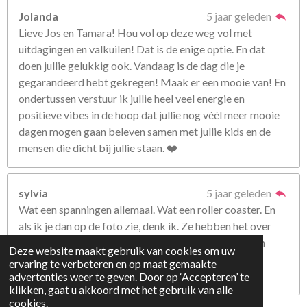
Jolanda
5 jaar geleden
Lieve Jos en Tamara! Hou vol op deze weg vol met
uitdagingen en valkuilen! Dat is de enige optie. En dat
doen jullie gelukkig ook. Vandaag is de dag die je
gegarandeerd hebt gekregen! Maak er een mooie van! En
ondertussen verstuur ik jullie heel veel energie en
positieve vibes in de hoop dat jullie nog véél meer mooie
dagen mogen gaan beleven samen met jullie kids en de
mensen die dicht bij jullie staan. ❤️
sylvia
5 jaar geleden
Wat een spanningen allemaal. Wat een roller coaster. En
als ik je dan op de foto zie, denk ik. Ze hebben het over
iemand anders. Maar helaas. Het gaat wel om jou, om
Deze website maakt gebruik van cookies om uw
jullie. Nogmaals veel sterkte. We leven met jullie
ervaring te verbeteren en op maat gemaakte
mee.Lieve groetjes van ons 💕
advertenties weer te geven. Door op ‘Accepteren’ te
klikken, gaat u akkoord met het gebruik van alle
cookies.