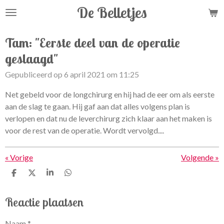
De Belletjes
Ga
direct
naar
Tam: "Eerste deel van de operatie
de
geslaagd"
hoofdinhoud
Gepubliceerd op 6 april 2021 om 11:25
Net gebeld voor de longchirurg en hij had de eer om als eerste
aan de slag te gaan. Hij gaf aan dat alles volgens plan is
verlopen en dat nu de leverchirurg zich klaar aan het maken is
voor de rest van de operatie. Wordt vervolgd....
«
Vorige
Volgende
»
D
D
S
D
e
e
h
e
l
e
a
l
Reactie plaatsen
e
l
r
e
n
e
n
Naam *