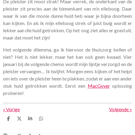
De pleister zit mooi strak! Maar verrek, de onderkant van de
pleister zit precies aan de binnenkant van m’n elleboog. Daar
waar ik van die mooie dunne huid heb waar je bijna doorheen
kan kijken. En als ik mijn elleboog strek of juist buig wordt er
lekker aan die huid getrokken. Op het oog ziet alles er goed uit,
maar dat moet het zijn!
Het volgende dilemma, ga ik hiervoor de thuiszorg bellen of
niet? Het is niet lekker, maar het kan ook geen kwaad. Vier
januari bij de volgende chemo wordt mijn lijntje verzorgd en de
pleister vervangen… Ik twijfel. Morgen eens kijken of het helpt
om iets over de pleister heen te plakken, zodat er aan een ander
stuk huid getrokken wordt. Eerst een
MacGyver
oplossing
proberen!
«
Vorige
Volgende
»
D
D
S
D
e
e
h
e
l
e
a
l
e
l
r
e