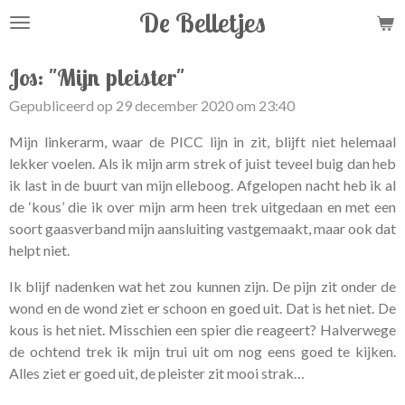
De Belletjes
Ga
direct
naar
Jos: "Mijn pleister"
de
Gepubliceerd op 29 december 2020 om 23:40
hoofdinhoud
Mijn linkerarm, waar de PICC lijn in zit, blijft niet helemaal
lekker voelen. Als ik mijn arm strek of juist teveel buig dan heb
ik last in de buurt van mijn elleboog. Afgelopen nacht heb ik al
de ‘kous’ die ik over mijn arm heen trek uitgedaan en met een
soort gaasverband mijn aansluiting vastgemaakt, maar ook dat
helpt niet.
Ik blijf nadenken wat het zou kunnen zijn. De pijn zit onder de
wond en de wond ziet er schoon en goed uit. Dat is het niet. De
kous is het niet. Misschien een spier die reageert? Halverwege
de ochtend trek ik mijn trui uit om nog eens goed te kijken.
Alles ziet er goed uit, de pleister zit mooi strak…