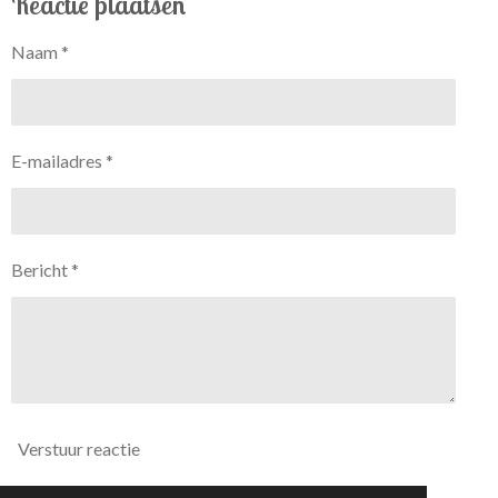
Reactie plaatsen
n
e
n
Naam *
E-mailadres *
Bericht *
Verstuur reactie