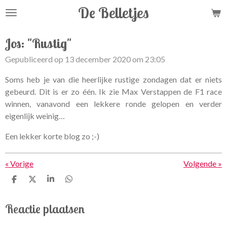
De Belletjes
Ga
direct
naar
Jos: "Rustig"
de
Gepubliceerd op 13 december 2020 om 23:05
hoofdinhoud
Soms heb je van die heerlijke rustige zondagen dat er niets
gebeurd. Dit is er zo één. Ik zie Max Verstappen de F1 race
winnen, vanavond een lekkere ronde gelopen en verder
eigenlijk weinig…
Een lekker korte blog zo ;-)
«
Vorige
Volgende
»
D
D
S
D
e
e
h
e
l
e
a
l
Reactie plaatsen
e
l
r
e
n
e
n