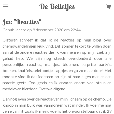
De Belletjes
Ga
direct
naar
Jos: "Reacties"
de
Gepubliceerd op 9 december 2020 om 22:44
hoofdinhoud
Gisteren schreef ik dat ik de reacties op mijn blog over
chemowandelingen leuk vind. Dit zonder tekort te willen doen
aan al de andere reacties die ik van mensen op mijn ziek zijn
gehad heb. We zijn nog steeds overdonderd door alle
persoonlijke reacties, mailtjes, bloemen, surprise party’s,
boeken, knuffels, telefoontjes, appjes en ga zo maar door! Het
mooiste vind ik dat iedereen op zijn of haar eigen manier een
reactie geeft. Ons gezin en ik ervaren enorm veel steun en
medeleven hierdoor. Overweldigend!
Dan nog even over de reactie van mijn lichaam op de chemo. De
knoop in mijn buik was vanmorgen wat minder. Ik voel me nog
verre van fit, zoals ik me nu voel is het onvoorstelbaar dat ik 29