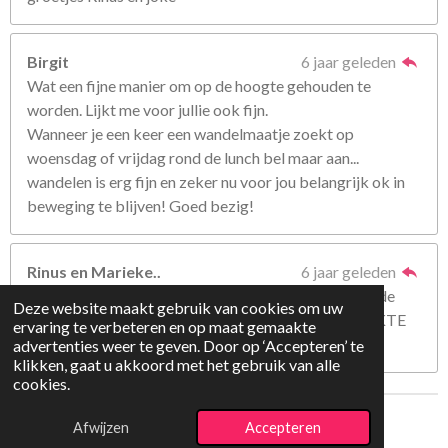
Birgit
6 jaar geleden
Wat een fijne manier om op de hoogte gehouden te
worden. Lijkt me voor jullie ook fijn.
Wanneer je een keer een wandelmaatje zoekt op
woensdag of vrijdag rond de lunch bel maar aan...
wandelen is erg fijn en zeker nu voor jou belangrijk ok in
beweging te blijven! Goed bezig!
Rinus en Marieke..
6 jaar geleden
We lezen je blogs en we leven met jou en Tamara en de
Deze website maakt gebruik van cookies om uw
kinderen mee en denken veel aan je. Heel veel STERKTE
ervaring te verbeteren en op maat gemaakte
!!!!!!!!!!!!!!!!!!!!!!!!!
advertenties weer te geven. Door op ‘Accepteren’ te
klikken, gaat u akkoord met het gebruik van alle
cookies.
© 2018 - 2025 De Belletjes
Afwijzen
Accepteren