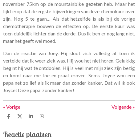
november 75km op de mountainbike gezeten heb. Maar het
lijkt erop dat de ergste bijwerkingen van deze chemokuur over
zijn. Nog 5 te gaan… Als dat hetzelfde is als bij de vorige
chemotherapie bouwen de effecten op. De eerste kuur was
toen duidelijk lichter dan de derde. Dus ik ben er nog lang niet,
maar het geeft wel moed.
Dan de reactie van Joey. Hij sloot zich volledig af toen ik
vertelde dat ik weer ziek was. Hij wou het niet horen. Gelukkig
begint hij wat te ontdooien. Hij is veel met mijn ziek zijn bezig
en komt naar me toe en praat erover.. Soms. Joyce wou een
papa net zo lief als ik maar dan zonder kanker. Dat wil ik ook
Joyce! Deze papa, zonder kanker!
«
Vorige
Volgende
»
D
D
S
D
e
e
h
e
l
e
a
l
Reactie plaatsen
e
l
r
e
n
e
n