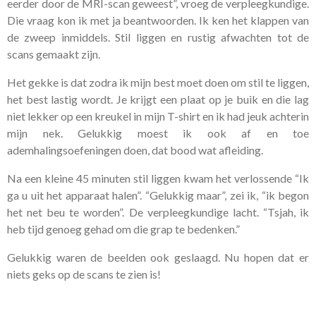
eerder door de MRI-scan geweest”, vroeg de verpleegkundige.
Die vraag kon ik met ja beantwoorden. Ik ken het klappen van
de zweep inmiddels. Stil liggen en rustig afwachten tot de
scans gemaakt zijn.
Het gekke is dat zodra ik mijn best moet doen om stil te liggen,
het best lastig wordt. Je krijgt een plaat op je buik en die lag
niet lekker op een kreukel in mijn T-shirt en ik had jeuk achterin
mijn nek. Gelukkig moest ik ook af en toe
ademhalingsoefeningen doen, dat bood wat afleiding.
Na een kleine 45 minuten stil liggen kwam het verlossende “Ik
ga u uit het apparaat halen”. “Gelukkig maar”, zei ik, “ik begon
het net beu te worden”. De verpleegkundige lacht. “Tsjah, ik
heb tijd genoeg gehad om die grap te bedenken.”
Gelukkig waren de beelden ook geslaagd. Nu hopen dat er
niets geks op de scans te zien is!