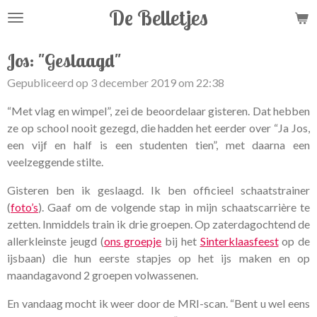
De Belletjes
Ga
direct
naar
Jos: "Geslaagd"
de
Gepubliceerd op 3 december 2019 om 22:38
hoofdinhoud
“Met vlag en wimpel”, zei de beoordelaar gisteren. Dat hebben
ze op school nooit gezegd, die hadden het eerder over “Ja Jos,
een vijf en half is een studenten tien”, met daarna een
veelzeggende stilte.
Gisteren ben ik geslaagd. Ik ben officieel schaatstrainer
(
foto’s
). Gaaf om de volgende stap in mijn schaatscarrière te
zetten. Inmiddels train ik drie groepen. Op zaterdagochtend de
allerkleinste jeugd (
ons groepje
bij het
Sinterklaasfeest
op de
ijsbaan) die hun eerste stapjes op het ijs maken en op
maandagavond 2 groepen volwassenen.
En vandaag mocht ik weer door de MRI-scan. “Bent u wel eens