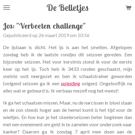
De Belletjes
Ga
direct
naar
Jos: "Verbeeten challenge"
de
Gepubliceerd op 26 maart 2019 om 10:56
hoofdinhoud
De ijsbaan is dicht. Het ijs is aan het smelten. Afgelopen
zondag heb ik de laatste rondjes dit seizoen gereden. Een
bijzonder seizoen. Net voor kerstmis stond ik voor de eerste
keer op het ijs. Toch heb ik 3433 ronden geschaatst, mijn
snelste ooit neergezet en ben ik schaatstrainer geworden
(volgend seizoen ga ik een
opleiding
volgen). Ongelooflijk na
alles wat er gebeurd is. Ik verbaas mezelf nog het meest!
Ik ga het schaatsen missen. Maar, nu de narcissen in bloei staan
en de zon steeds hoger aan de hemel komt is het tijd voor de
wieltjes. En hoe kun je het skeelerseizoen beter beginnen dan
met een evenement om geld in te zamelen voor onderzoek naar
kanker? Daarom ga ik zondag 7 april mee doen aan de