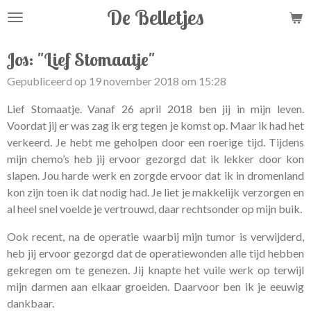
De Belletjes
Ga
direct
naar
Jos: "Lief Stomaatje"
de
Gepubliceerd op 19 november 2018 om 15:28
hoofdinhoud
Lief Stomaatje. Vanaf 26 april 2018 ben jij in mijn leven.
Voordat jij er was zag ik erg tegen je komst op. Maar ik had het
verkeerd. Je hebt me geholpen door een roerige tijd. Tijdens
mijn chemo’s heb jij ervoor gezorgd dat ik lekker door kon
slapen. Jou harde werk en zorgde ervoor dat ik in dromenland
kon zijn toen ik dat nodig had. Je liet je makkelijk verzorgen en
al heel snel voelde je vertrouwd, daar rechtsonder op mijn buik.
Ook recent, na de operatie waarbij mijn tumor is verwijderd,
heb jij ervoor gezorgd dat de operatiewonden alle tijd hebben
gekregen om te genezen. Jij knapte het vuile werk op terwijl
mijn darmen aan elkaar groeiden. Daarvoor ben ik je eeuwig
dankbaar.