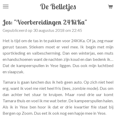
De Belletjes
Ga
direct
naar
Jos: "Voorbereidingen 24KiKa"
de
Gepubliceerd op 30 augustus 2018 om 22:45
hoofdinhoud
Het is tijd om de tas in te pakken voor 24KiKa. Of ja, zeg maar
gerust tassen. Stiekem moet er veel mee. Ik begin met mijn
sportkleding en valbescherming. Dan een winterjas, een muts
en handschoenen want de nachten zijn koud en dan bedenk ik…
Dat de kampeerspullen in Yese liggen. Dus ook mijn luchtbed
en slaapzak.
Tamara is gaan lunchen dus ik heb geen auto. Op zich niet heel
erg, want ik voel me niet heel fris (lees, zombie mode). Dus om
dan achter het stuur te kruipen. Maar rond drie uur komt
Tamara thuis en voel ik me wat beter. De kampeerspullen halen.
Als ik in Yese ben hoor ik dat er drie kwartier file staat bij
Bergen op Zoom. Dus eet ik ook nog een hapje mee in Yese.