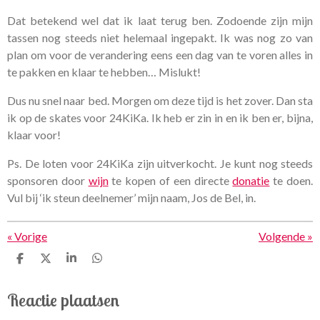
Dat betekend wel dat ik laat terug ben. Zodoende zijn mijn
tassen nog steeds niet helemaal ingepakt. Ik was nog zo van
plan om voor de verandering eens een dag van te voren alles in
te pakken en klaar te hebben… Mislukt!
Dus nu snel naar bed. Morgen om deze tijd is het zover. Dan sta
ik op de skates voor 24KiKa. Ik heb er zin in en ik ben er, bijna,
klaar voor!
Ps. De loten voor 24KiKa zijn uitverkocht. Je kunt nog steeds
sponsoren door
wijn
te kopen of een directe
donatie
te doen.
Vul bij ‘ik steun deelnemer’ mijn naam, Jos de Bel, in.
«
Vorige
Volgende
»
D
D
S
D
e
e
h
e
l
e
a
l
Reactie plaatsen
e
l
r
e
n
e
n