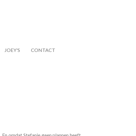
JOEY'S
CONTACT
. En omdat Stefanie geen plannen heeft