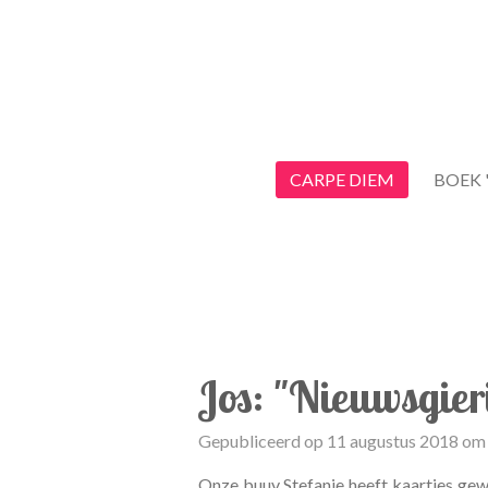
Ga
direct
naar
de
hoofdinhoud
CARPE DIEM
BOEK 
Jos: "Nieuwsgier
Gepubliceerd op 11 augustus 2018 om
Onze buuv Stefanie heeft kaartjes gewo