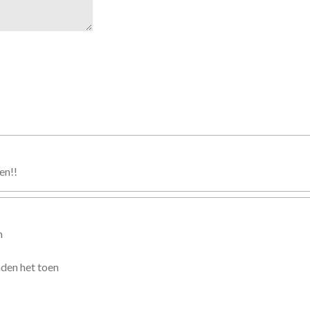
en!!
n
nden het toen