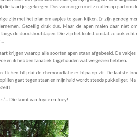
 die kaartjes gekregen. Dus vanmorgen met z’n allen op pad om de
nige zijn met het plan om aapjes te gaan kijken. Er zijn genoeg m
ernemen. Gezellig druk dus. Maar de apen malen daar niet om 
 langs de doodshoofdapen. Die zijn het leukst omdat ze ook echt 
r…
art krijgen waarop alle soorten apen staan afgebeeld. De vakjes
Joyce en ik hebben fanatiek bijgehouden wat we gezien hebben.
. Ik ben blij dat de chemoradiatie er bijna op zit. De laatste loo
opillen gaat tegen staan en mijn huid wordt steeds pukkeliger. N
zelf!
jes’… Die komt van Joyce en Joey!