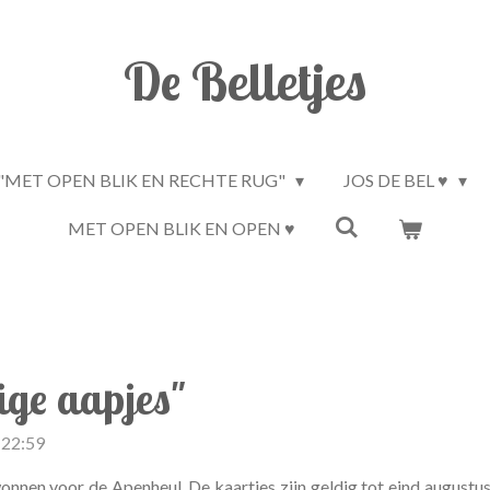
De Belletjes
"MET OPEN BLIK EN RECHTE RUG"
JOS DE BEL ♥
MET OPEN BLIK EN OPEN ♥
ige aapjes"
 22:59
nnen voor de Apenheul. De kaartjes zijn geldig tot eind augustus