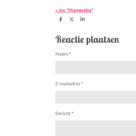
«
Jos: "Mannendag"
D
D
S
e
e
h
l
e
a
e
l
r
Reactie plaatsen
n
e
Naam *
E-mailadres *
Bericht *