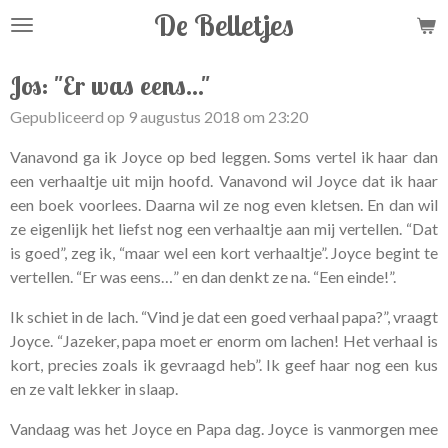
De Belletjes
Ga
direct
naar
Jos: "Er was eens..."
de
Gepubliceerd op 9 augustus 2018 om 23:20
hoofdinhoud
Vanavond ga ik Joyce op bed leggen. Soms vertel ik haar dan
een verhaaltje uit mijn hoofd. Vanavond wil Joyce dat ik haar
een boek voorlees. Daarna wil ze nog even kletsen. En dan wil
ze eigenlijk het liefst nog een verhaaltje aan mij vertellen. “Dat
is goed”, zeg ik, “maar wel een kort verhaaltje”. Joyce begint te
vertellen. “Er was eens…” en dan denkt ze na. “Een einde!”.
Ik schiet in de lach. “Vind je dat een goed verhaal papa?”, vraagt
Joyce. “Jazeker, papa moet er enorm om lachen! Het verhaal is
kort, precies zoals ik gevraagd heb”. Ik geef haar nog een kus
en ze valt lekker in slaap.
Vandaag was het Joyce en Papa dag. Joyce is vanmorgen mee