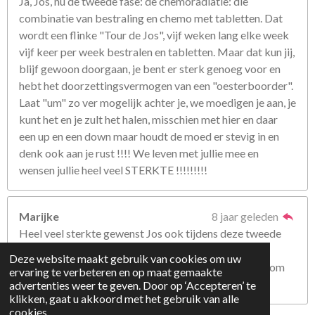
Ja, Jos, nu de tweede fase: de chemoradiatie: die
combinatie van bestraling en chemo met tabletten. Dat
wordt een flinke "Tour de Jos", vijf weken lang elke week
vijf keer per week bestralen en tabletten. Maar dat kun jij,
blijf gewoon doorgaan, je bent er sterk genoeg voor en
hebt het doorzettingsvermogen van een "oesterboorder".
Laat "um" zo ver mogelijk achter je, we moedigen je aan, je
kunt het en je zult het halen, misschien met hier en daar
een up en een down maar houdt de moed er stevig in en
denk ook aan je rust !!!! We leven met jullie mee en
wensen jullie heel veel STERKTE !!!!!!!!!
Marijke
8 jaar geleden
Heel veel sterkte gewenst Jos ook tijdens deze tweede
fase !
Deze website maakt gebruik van cookies om uw
Het zal een hele wissel op jou en jouw gezin trekken, om
ervaring te verbeteren en op maat gemaakte
dit de komende tijd iedere dag te moeten doorstaan.
advertenties weer te geven. Door op ‘Accepteren’ te
klikken, gaat u akkoord met het gebruik van alle
cookies.