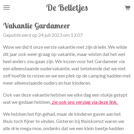
De Belletjes
Ga
direct
naar
Vakantie Gardameer
de
Gepubliceerd op 24 juli 2023 om 13:07
hoofdinhoud
Wow we did it onze eerste vakantie met zijn drieën. We wilde
dit jaar ook weer graag op vakantie, maar wisten dat het wel
heel anders zou gaan zijn. We kozen voor het Gardameer via
een alleenstaande oudervakantie, wat betekende dat we niet
zelf hoefde te reizen en we een plek op de camping hadden met
meer alleenstaande ouders en hun kinderen.
Ook van deze vakantie hebben we elke dag een stukje getypt
wat we gedaan hebben,
zie ook ons verslag via deze link.
We hebben het fijn gehad, maar de kinderen gaven aan het
thuis toch fijner te vinden. Gisteren bij thuiskomst waren we
alle drie mega moe, ondanks dat we een klein beetje hadden