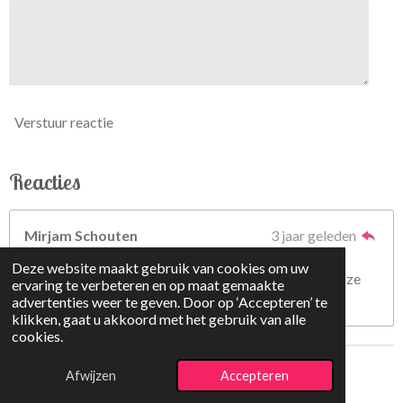
Verstuur reactie
Reacties
Mirjam Schouten
3 jaar geleden
Heerlijk die kids bij dat raam op hun telefoon… zo
Deze website maakt gebruik van cookies om uw
herkenbaar. Gelukkig maar. De volgende keer kijken ze
ervaring te verbeteren en op maat gemaakte
net als jij en Jos de camera in 😉
advertenties weer te geven. Door op ‘Accepteren’ te
klikken, gaat u akkoord met het gebruik van alle
cookies.
© 2018 - 2025 De Belletjes
Afwijzen
Accepteren