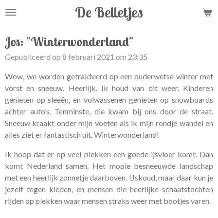
De Belletjes
Ga
direct
naar
Jos: "Winterwonderland"
de
Gepubliceerd op 8 februari 2021 om 23:35
hoofdinhoud
Wow, we worden getrakteerd op een ouderwetse winter met
vorst en sneeuw. Heerlijk. Ik houd van dit weer. Kinderen
genieten op sleeën, en volwassenen genieten op snowboards
achter auto’s. Tenminste, die kwam bij ons door de straat.
Sneeuw kraakt onder mijn voeten als ik mijn rondje wandel en
alles ziet er fantastisch uit. Winterwonderland!
Ik hoop dat er op veel plekken een goede ijsvloer komt. Dan
komt Nederland samen. Het mooie besneeuwde landschap
met een heerlijk zonnetje daarboven. IJskoud, maar daar kun je
jezelf tegen kleden, en mensen die heerlijke schaatstochten
rijden op plekken waar mensen straks weer met bootjes varen.