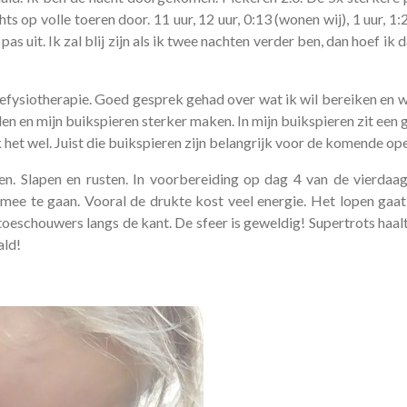
s op volle toeren door. 11 uur, 12 uur, 0:13 (wonen wij), 1 uur, 1:2
pas uit. Ik zal blij zijn als ik twee nachten verder ben, dan hoef ik
iefysiotherapie. Goed gesprek gehad over wat ik wil bereiken en 
uden en mijn buikspieren sterker maken. In mijn buikspieren zit een
k het wel. Juist die buikspieren zijn belangrijk voor de komende ope
len. Slapen en rusten. In voorbereiding op dag 4 van de vierdaag
ee te gaan. Vooral de drukte kost veel energie. Het lopen gaat
toeschouwers langs de kant. De sfeer is geweldig! Supertrots haalt
ald!