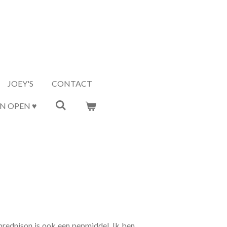
JOEY'S
CONTACT
N OPEN ♥
prednison is ook een pepmiddel. Ik ben