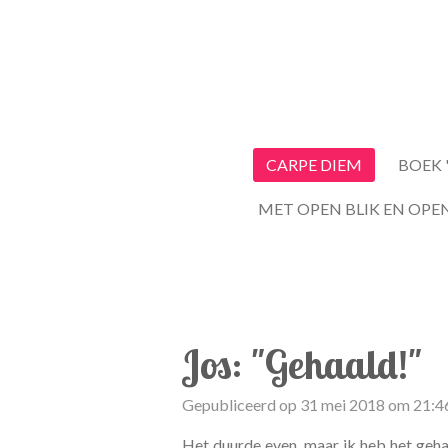
Ga
direct
naar
de
hoofdinhoud
CARPE DIEM
BOEK 
MET OPEN BLIK EN OPE
Jos: "Gehaald!"
Gepubliceerd op 31 mei 2018 om 21:4
Het duurde even, maar ik heb het geha