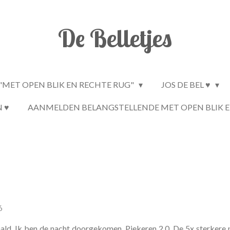
De Belletjes
"MET OPEN BLIK EN RECHTE RUG"
JOS DE BEL ♥
N ♥
AANMELDEN BELANGSTELLENDE MET OPEN BLIK E
6
ald. Ik ben de nacht doorgekomen. Piekeren 2.0. De 5x sterkere 