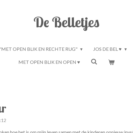
De Belletjes
"MET OPEN BLIK EN RECHTE RUG"
JOS DE BEL ♥
MET OPEN BLIK EN OPEN ♥
ar
:12
en hoe het is om mijn leven samen met de kinderen opnieuw invulli