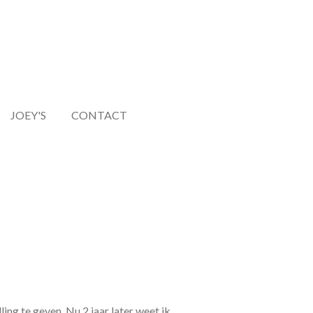
JOEY'S
CONTACT
ng te geven. Nu 2 jaar later weet ik