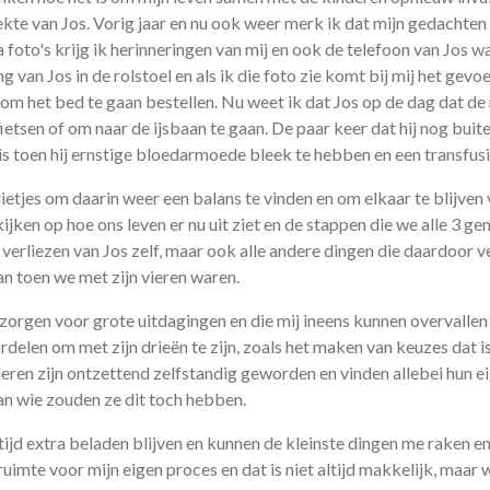
kte van Jos. Vorig jaar en nu ook weer merk ik dat mijn gedachten 
ia foto's krijg ik herinneringen van mij en ook de telefoon van Jos 
van Jos in de rolstoel en als ik die foto zie komt bij mij het gevoel
om het bed te gaan bestellen. Nu weet ik dat Jos op de dag dat de 
ietsen of om naar de ijsbaan te gaan. De paar keer dat hij nog bui
is toen hij ernstige bloedarmoede bleek te hebben en een transfusi
rietjes om daarin weer een balans te vinden en om elkaar te blijven 
ijken op hoe ons leven er nu uit ziet en de stappen die we alle 3 
t verliezen van Jos zelf, maar ook alle andere dingen die daardoor 
dan toen we met zijn vieren waren.
 zorgen voor grote uitdagingen en die mij ineens kunnen overvallen
rdelen om met zijn drieën te zijn, zoals het maken van keuzes dat 
eren zijn ontzettend zelfstandig geworden en vinden allebei hun ei
van wie zouden ze dit toch hebben.
ltijd extra beladen blijven en kunnen de kleinste dingen me raken e
ruimte voor mijn eigen proces en dat is niet altijd makkelijk, maar 