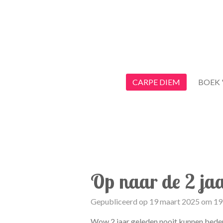
Ga
direct
naar
de
hoofdinhoud
CARPE DIEM
BOEK 
Op naar de 2 ja
Gepubliceerd op 19 maart 2025 om 19
Wow 2 jaar geleden nooit kunnen bedenk