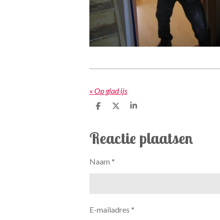
«
Op glad ijs
D
D
S
e
e
h
l
e
a
e
l
r
Reactie plaatsen
n
e
Naam *
E-mailadres *