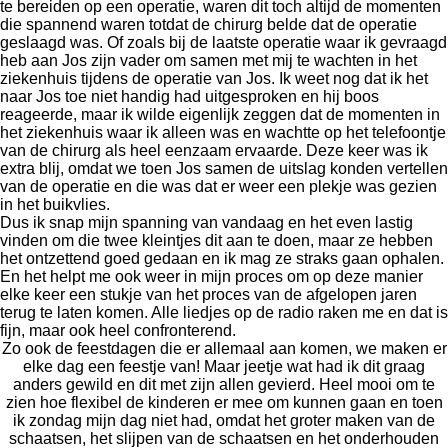
te bereiden op een operatie, waren dit toch altijd de momenten
die spannend waren totdat de chirurg belde dat de operatie
geslaagd was. Of zoals bij de laatste operatie waar ik gevraagd
heb aan Jos zijn vader om samen met mij te wachten in het
ziekenhuis tijdens de operatie van Jos. Ik weet nog dat ik het
naar Jos toe niet handig had uitgesproken en hij boos
reageerde, maar ik wilde eigenlijk zeggen dat de momenten in
het ziekenhuis waar ik alleen was en wachtte op het telefoontje
van de chirurg als heel eenzaam ervaarde. Deze keer was ik
extra blij, omdat we toen Jos samen de uitslag konden vertellen
van de operatie en die was dat er weer een plekje was gezien
in het buikvlies.
Dus ik snap mijn spanning van vandaag en het even lastig
vinden om die twee kleintjes dit aan te doen, maar ze hebben
het ontzettend goed gedaan en ik mag ze straks gaan ophalen.
En het helpt me ook weer in mijn proces om op deze manier
elke keer een stukje van het proces van de afgelopen jaren
terug te laten komen. Alle liedjes op de radio raken me en dat is
fijn, maar ook heel confronterend.
Zo ook de feestdagen die er allemaal aan komen, we maken er
elke dag een feestje van! Maar jeetje wat had ik dit graag
anders gewild en dit met zijn allen gevierd. Heel mooi om te
zien hoe flexibel de kinderen er mee om kunnen gaan en toen
ik zondag mijn dag niet had, omdat het groter maken van de
schaatsen, het slijpen van de schaatsen en het onderhouden