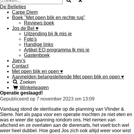
De Belletjes
Carpe Diem
Boek "Met open blik en rechte rug"
Reviews boek
Jos de Bel ♥
Uitzending bij Ik mis je
Foto's
Handige links
Artikel EO programma Ik mis je
Gastenboek
Joey's
Contact
Met open blik en open ♥
Aanmelden belangstellende Met open blik en open ♥
Zoeken
Winkelwagen
Operatie geslaagd!
Gepubliceerd op 7 november 2023 om 13:09
Vandaag stond de sterilisatie op de planning van Vlinder &
Sterre. Net als papa voor een operatie mochten ze niet eten en
was er weer die spanning rondom ons. Het nemen van
afscheid en ze overlaten aan de dierenarts, het voelt toch wel
weer heel dubbel. Hoe goed Jos zich ook altijd weer voor wist