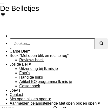
Ga
De Belletjes
direct
naar
de
hoofdinhoud
Carpe Diem
Boek "Met open blik en rechte rug"
Reviews boek
Jos de Bel ♥
Uitzending bij Ik mis je
Foto's
Handige links
Artikel EO programma Ik mis je
Gastenboek
Joey's
Contact
Met open blik en open ♥
Aanmelden belangstellende Met open blik en open ♥