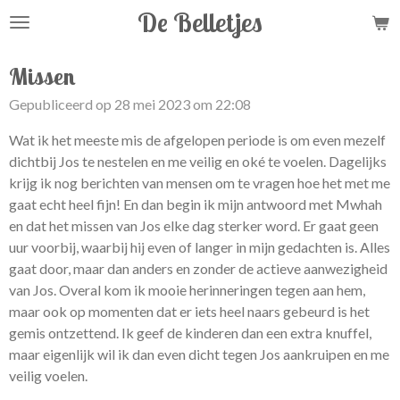
De Belletjes
Ga
direct
naar
Missen
de
Gepubliceerd op 28 mei 2023 om 22:08
hoofdinhoud
Wat ik het meeste mis de afgelopen periode is om even mezelf
dichtbij Jos te nestelen en me veilig en oké te voelen. Dagelijks
krijg ik nog berichten van mensen om te vragen hoe het met me
gaat echt heel fijn! En dan begin ik mijn antwoord met Mwhah
en dat het missen van Jos elke dag sterker word. Er gaat geen
uur voorbij, waarbij hij even of langer in mijn gedachten is. Alles
gaat door, maar dan anders en zonder de actieve aanwezigheid
van Jos. Overal kom ik mooie herinneringen tegen aan hem,
maar ook op momenten dat er iets heel naars gebeurd is het
gemis ontzettend. Ik geef de kinderen dan een extra knuffel,
maar eigenlijk wil ik dan even dicht tegen Jos aankruipen en me
veilig voelen.