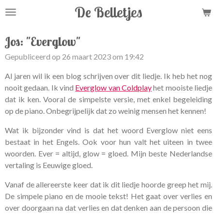
De Belletjes
Ga
direct
naar
Jos: "Everglow"
de
Gepubliceerd op 26 maart 2023 om 19:42
hoofdinhoud
Al jaren wil ik een blog schrijven over dit liedje. Ik heb het nog
nooit gedaan. Ik vind
Everglow van Coldplay
het mooiste liedje
dat ik ken. Vooral de simpelste versie, met enkel begeleiding
op de piano. Onbegrijpelijk dat zo weinig mensen het kennen!
Wat ik bijzonder vind is dat het woord Everglow niet eens
bestaat in het Engels. Ook voor hun valt het uiteen in twee
woorden. Ever = altijd, glow = gloed. Mijn beste Nederlandse
vertaling is Eeuwige gloed.
Vanaf de allereerste keer dat ik dit liedje hoorde greep het mij.
De simpele piano en de mooie tekst! Het gaat over verlies en
over doorgaan na dat verlies en dat denken aan de persoon die